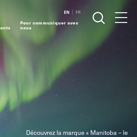
EN
FR
Pour communiquer avec
ents
nous
Découvrez la marque « Manitoba – le