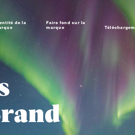
entité de la
Faire fond sur la
arque
marque
Téléchargem
s
Brand