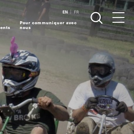
EN
FR
Pour communiquer avec
ents
nous