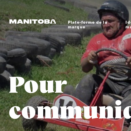
Skip to content
Plate-forme de la
Id
marque
m
Pour
communi