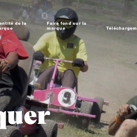
entité de la
Faire fond sur la
arque
marque
Téléchargem
quer